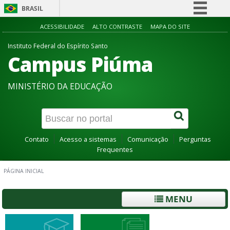
BRASIL
Simplifique!
ACESSIBILIDADE
ALTO CONTRASTE
MAPA DO SITE
Comunica BR
Instituto Federal do Espírito Santo
Campus Piúma
Participe
Acesso à informação
MINISTÉRIO DA EDUCAÇÃO
Legislação
Canais
Contato
Acesso a sistemas
Comunicação
Perguntas
Frequentes
PÁGINA INICIAL
MENU