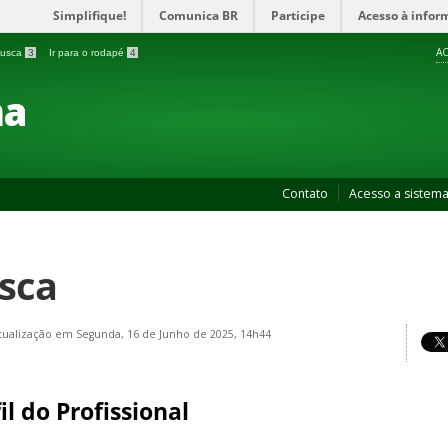
Simplifique!
Comunica BR
Participe
Acesso à infor
AC
 busca
3
Ir para o rodapé
4
ma
Contato
Acesso a sistem
sca
tualização em Segunda, 16 de Junho de 2025, 14h44
il do Profissional