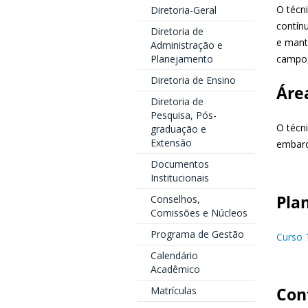
O técn
Diretoria-Geral
contín
Diretoria de
e mant
Administração e
Planejamento
campo,
Diretoria de Ensino
Áre
Diretoria de
Pesquisa, Pós-
O técn
graduação e
Extensão
embarc
Documentos
Institucionais
Pla
Conselhos,
Comissões e Núcleos
Programa de Gestão
Curso 
Calendário
Acadêmico
Con
Matrículas