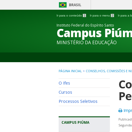
BRASIL
Ir para o conteúdo
1
Ir para o menu
2
Ir para a
Instituto Federal do Espírito Santo
Campus Piú
MINISTÉRIO DA EDUCAÇÃO
PÁGINA INICIAL
>
CONSELHOS, COMISSÕES E N
Co
O Ifes
Pe
Cursos
Processos Seletivos
Impr
Publicad
CAMPUS PIÚMA
Segunda,