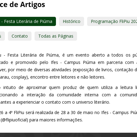
ce de Artigos
u - Festa Literária de Piúma
Histórico
Programação FliPiu 20
s
Contato
Todas as Páginas
iu - Festa Literária de Piúma, é um evento aberto a todos os públ
zado e promovido pelo Ifes - Campus Piúma em parceria com a 
er, por meio de diversas atividades (exposição de livros, contação d
arau, cosplay), encontro entre leitores e não leitores.
intuito de aproximar quem produz de quem utiliza a leitura lit
rcionando a interação da comunidade interna com a comunida
pantes a experienciar o contato com o universo literário.
6 a 4ª FliPiu será realizada de 28 a 30 de maio no Ifes - Campus Pi
 (@flipiuoficial) para maiores informações.