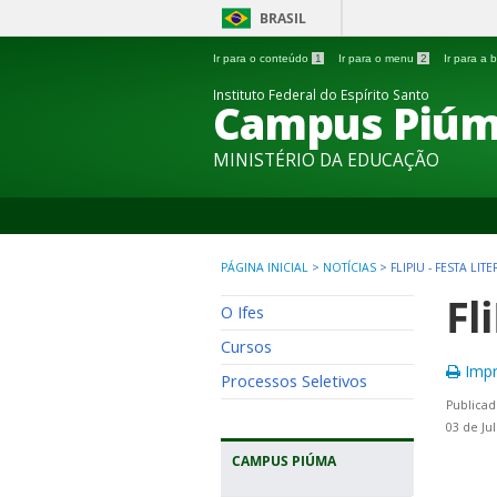
BRASIL
Ir para o conteúdo
1
Ir para o menu
2
Ir para a
Instituto Federal do Espírito Santo
Campus Piú
MINISTÉRIO DA EDUCAÇÃO
PÁGINA INICIAL
>
NOTÍCIAS
>
FLIPIU - FESTA LI
Fl
O Ifes
Cursos
Impr
Processos Seletivos
Publicad
03 de Ju
CAMPUS PIÚMA