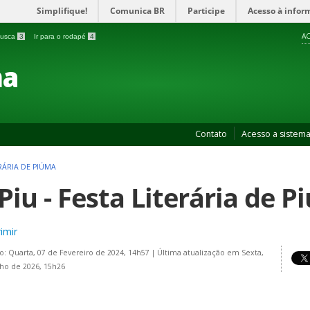
Simplifique!
Comunica BR
Participe
Acesso à infor
AC
 busca
3
Ir para o rodapé
4
ma
Contato
Acesso a sistem
TERÁRIA DE PIÚMA
iPiu - Festa Literária de 
imir
o: Quarta, 07 de Fevereiro de 2024, 14h57
|
Última atualização em Sexta,
lho de 2026, 15h26