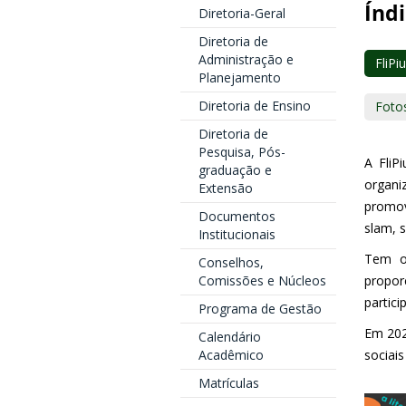
Índi
Diretoria-Geral
Diretoria de
Administração e
FliPi
Planejamento
Diretoria de Ensino
Foto
Diretoria de
Pesquisa, Pós-
A FliP
graduação e
organi
Extensão
promov
Documentos
slam, s
Institucionais
Tem o 
Conselhos,
Comissões e Núcleos
propo
partici
Programa de Gestão
Em 202
Calendário
Acadêmico
sociais
Matrículas