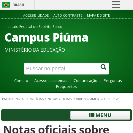
BRASIL
Simplifique!
ACESSIBILIDADE
ALTO CONTRASTE
MAPA DO SITE
Comunica BR
Instituto Federal do Espírito Santo
Campus Piúma
Participe
Acesso à informação
MINISTÉRIO DA EDUCAÇÃO
Legislação
Canais
Contato
Acesso a sistemas
Comunicação
Perguntas
Frequentes
PÁGINA INICIAL
>
NOTÍCIAS
>
NOTAS OFICIAIS SOBRE MOVIMENTO DE GREVE
MENU
Notas oficiais sobre