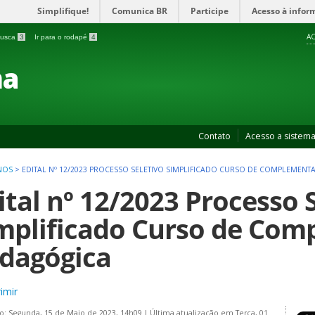
Simplifique!
Comunica BR
Participe
Acesso à infor
AC
 busca
3
Ir para o rodapé
4
ma
Contato
Acesso a sistem
NOS
>
EDITAL Nº 12/2023 PROCESSO SELETIVO SIMPLIFICADO CURSO DE COMPLEMEN
ital nº 12/2023 Processo 
mplificado Curso de Co
dagógica
imir
o: Segunda, 15 de Maio de 2023, 14h09
|
Última atualização em Terça, 01