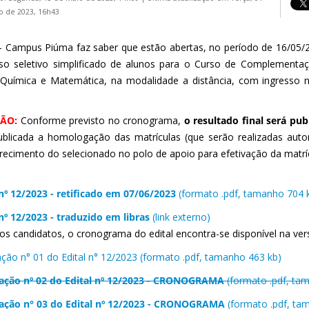
o de 2023, 16h43
 - Campus Piúma faz saber que estão abertas, no período de 16/05/2
so seletivo simplificado de alunos para o Curso de Complementaç
, Química e Matemática, na modalidade a distância, com ingresso
ÃO:
Conforme previsto no cronograma,
o resultado final será pub
ublicada a homologação das matrículas (que serão realizadas aut
ecimento do selecionado no polo de apoio para efetivação da matríc
 nº 12/2023 - retificado em 07/06/2023
(formato .pdf, tamanho 704 
 nº 12/2023 - traduzido em libras
(link externo)
os candidatos, o cronograma do edital encontra-se disponível na ve
cação n° 01 do Edital n° 12/2023 (formato .pdf, tamanho 463 kb)
cação nº 02 do Edital nº 12/2023 - CRONOGRAMA
(formato .pdf, ta
cação n° 03 do Edital nº 12/2023 - CRONOGRAMA
(formato .pdf, ta