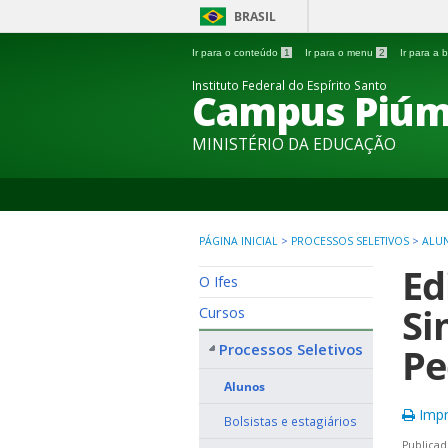
BRASIL
Ir para o conteúdo
1
Ir para o menu
2
Ir para a
Instituto Federal do Espírito Santo
Campus Piú
MINISTÉRIO DA EDUCAÇÃO
PÁGINA INICIAL
>
PROCESSOS SELETIVOS
>
ALU
Ed
O Ifes
Si
Cursos
Processos Seletivos
Pe
Alunos
Impr
Bolsistas e estagiários
Publicad