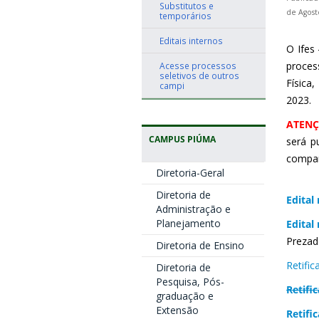
Substitutos e
de Agost
temporários
Editais internos
O Ifes
proces
Acesse processos
seletivos de outros
Física
campi
2023.
ATENÇ
CAMPUS PIÚMA
será p
compar
Diretoria-Geral
Diretoria de
Edital
Administração e
Planejamento
Edital
Prezad
Diretoria de Ensino
Retifi
Diretoria de
Pesquisa, Pós-
Retifi
graduação e
Extensão
Retifi