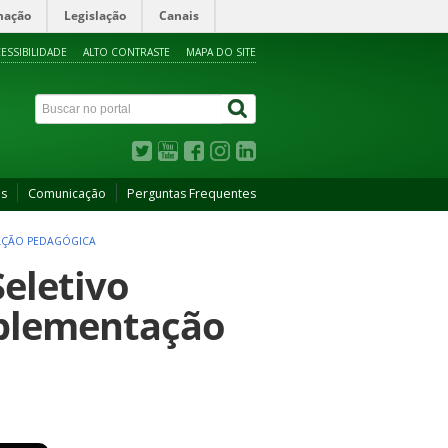
mação
Legislação
Canais
ESSIBILIDADE
ALTO CONTRASTE
MAPA DO SITE
as
Comunicação
Perguntas Frequentes
TAÇÃO PEDAGÓGICA
Seletivo
mplementação