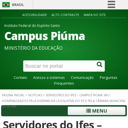
BRASIL
Simplifique!
ACESSIBILIDADE
ALTO CONTRASTE
MAPA DO SITE
Comunica BR
Instituto Federal do Espírito Santo
Campus Piúma
Participe
Acesso à informação
MINISTÉRIO DA EDUCAÇÃO
Legislação
Canais
Contato
Acesso a sistemas
Comunicação
Perguntas
Frequentes
PÁGINA INICIAL
>
NOTÍCIAS
>
SERVIDORES DO IFES – CAMPUS PIÚMA SÃO
HOMENAGEADOS PELA ASSEMBLEIA LEGISLATIVA DO ES E PELA CÂMARA MUNICIPAL
DE PIÚMA
MENU
Servidores do Ifes –