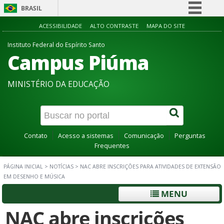
BRASIL
Simplifique!
ACESSIBILIDADE
ALTO CONTRASTE
MAPA DO SITE
Comunica BR
Instituto Federal do Espírito Santo
Campus Piúma
Participe
Acesso à informação
MINISTÉRIO DA EDUCAÇÃO
Legislação
Canais
Contato
Acesso a sistemas
Comunicação
Perguntas
Frequentes
PÁGINA INICIAL
>
NOTÍCIAS
>
NAC ABRE INSCRIÇÕES PARA ATIVIDADES DE EXTENSÃO
EM DESENHO E MÚSICA
MENU
NAC abre inscrições