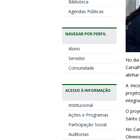
Biblioteca
Agendas Públicas
NAVEGAR POR PERFIL
Aluno
Servidor
No dia 
Carvalh
Comunidade
alinha
A inic
ACESSO À INFORMAÇÃO
projeto
integra
Institucional
O proj
Ações e Programas
Santo 
Participação Social
No Cam
Auditorias
Olivei