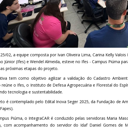
25/02, a equipe composta por Ivan Oliveira Lima, Carina Kelly Valois
o Júnior (Ifes) e Wendel Almeida, esteve no Ifes - Campus Piúma para
r as próximas etapas do projeto.
iativa tem como objetivo agilizar a validação do Cadastro Ambient
 reúne o Ifes, o Instituto de Defesa Agropecuária e Florestal do Espír
ndo tecnologia e sustentabilidade.
eto é contemplado pelo Edital Inova Seger 2025, da Fundação de Am
(Fapes).
pus Piúma, o IntegraCAR é conduzido pelas servidoras Maria Masc
ra, com acompanhamento do servidor do Idaf Daniel Gomes de M