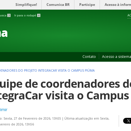
Simplifique!
Comunica BR
Participe
Acesso à infor
AC
 busca
3
Ir para o rodapé
4
ma
Contato
Acesso a sistem
ENADORES DO PROJETO INTEGRACAR VISITA O CAMPUS PIÚMA
uipe de coordenadores d
tegraCar visita o Campu
imir
o: Sexta, 27 de Fevereiro de 2026, 13h55
|
Última atualização em Sexta,
vereiro de 2026, 13h56