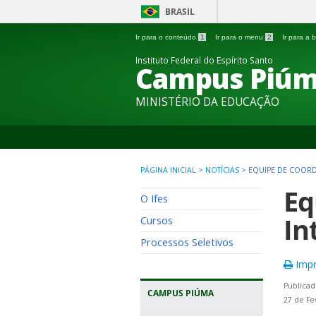
BRASIL
Ir para o conteúdo
1
Ir para o menu
2
Ir para a
Instituto Federal do Espírito Santo
Campus Piú
MINISTÉRIO DA EDUCAÇÃO
PÁGINA INICIAL
>
NOTÍCIAS
>
EQUIPE DE COORD
Eq
O Ifes
In
Cursos
Processos Seletivos
Impr
Publicad
CAMPUS PIÚMA
27 de Fe