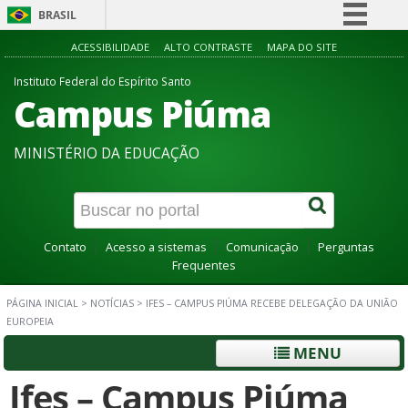
BRASIL
Simplifique!
ACESSIBILIDADE
ALTO CONTRASTE
MAPA DO SITE
Comunica BR
Instituto Federal do Espírito Santo
Campus Piúma
Participe
Acesso à informação
MINISTÉRIO DA EDUCAÇÃO
Legislação
Canais
Contato
Acesso a sistemas
Comunicação
Perguntas
Frequentes
PÁGINA INICIAL
>
NOTÍCIAS
>
IFES – CAMPUS PIÚMA RECEBE DELEGAÇÃO DA UNIÃO
EUROPEIA
MENU
Ifes – Campus Piúma