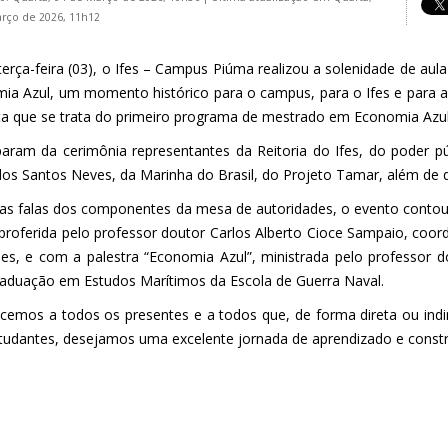
rço de 2026, 11h12
terça-feira (03), o Ifes – Campus Piúma realizou a solenidade de aul
ia Azul, um momento histórico para o campus, para o Ifes e para a c
ta que se trata do primeiro programa de mestrado em Economia Azul 
iparam da cerimônia representantes da Reitoria do Ifes, do poder pú
dos Santos Neves, da Marinha do Brasil, do Projeto Tamar, além de d
as falas dos componentes da mesa de autoridades, o evento conto
, proferida pelo professor doutor Carlos Alberto Cioce Sampaio, coo
es, e com a palestra “Economia Azul”, ministrada pelo professor
aduação em Estudos Marítimos da Escola de Guerra Naval.
cemos a todos os presentes e a todos que, de forma direta ou indir
tudantes, desejamos uma excelente jornada de aprendizado e const