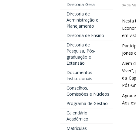
Diretoria-Geral
04 de Ma
Diretoria de
Administração e
Nesta 
Planejamento
Econom
Diretoria de Ensino
em vis
Diretoria de
Partic
Pesquisa, Pós-
Jones 
graduação e
Extensão
Além d
Viver”
Documentos
da Cap
Institucionais
Pós-Gr
Conselhos,
Comissões e Núcleos
Agrade
Aos es
Programa de Gestão
Calendário
Acadêmico
Matrículas