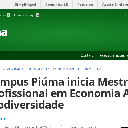
Simplifique!
Comunica BR
Participe
Acesso à infor
AC
 busca
3
Ir para o rodapé
4
ma
Contato
Acesso a sistem
ICIA MESTRADO PROFISSIONAL EM ECONOMIA AZUL E BIODIVERSIDADE
mpus Piúma inicia Mest
ofissional em Economia A
odiversidade
imir
o: Quarta, 04 de Março de 2026, 10h36
|
Última atualização em Quarta,