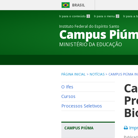
BRASIL
Ir para o conteúdo
1
Ir para o menu
2
Ir para a
Instituto Federal do Espírito Santo
Campus Piú
MINISTÉRIO DA EDUCAÇÃO
PÁGINA INICIAL
>
NOTÍCIAS
>
CAMPUS PIÚMA IN
Ca
O Ifes
Pr
Cursos
Processos Seletivos
Bi
Impr
CAMPUS PIÚMA
Publicad