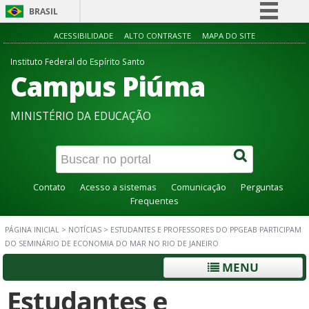
BRASIL
Simplifique!
ACESSIBILIDADE
ALTO CONTRASTE
MAPA DO SITE
Comunica BR
Instituto Federal do Espírito Santo
Campus Piúma
Participe
Acesso à informação
MINISTÉRIO DA EDUCAÇÃO
Legislação
Canais
Contato
Acesso a sistemas
Comunicação
Perguntas
Frequentes
PÁGINA INICIAL
>
NOTÍCIAS
>
ESTUDANTES E PROFESSORES DO PPGEAB PARTICIPAM
DO SEMINÁRIO DE ECONOMIA DO MAR NO RIO DE JANEIRO
MENU
Estudantes e