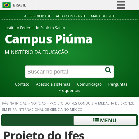
BRASIL
Simplifique!
ACESSIBILIDADE
ALTO CONTRASTE
MAPA DO SITE
Comunica BR
Instituto Federal do Espírito Santo
Campus Piúma
Participe
Acesso à informação
MINISTÉRIO DA EDUCAÇÃO
Legislação
Canais
Contato
Acesso a sistemas
Comunicação
Perguntas
Frequentes
PÁGINA INICIAL
>
NOTÍCIAS
>
PROJETO DO IFES CONQUISTA MEDALHA DE BRONZE
EM FEIRA INTERNACIONAL DE CIÊNCIA NO MÉXICO
MENU
Projeto do Ifes