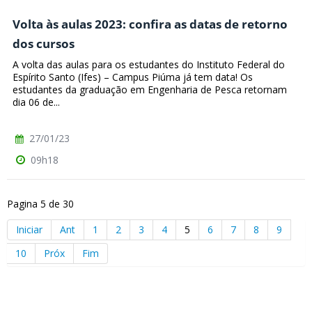
Volta às aulas 2023: confira as datas de retorno
dos cursos
A volta das aulas para os estudantes do Instituto Federal do
Espírito Santo (Ifes) – Campus Piúma já tem data! Os
estudantes da graduação em Engenharia de Pesca retornam
dia 06 de...
27/01/23
09h18
Pagina 5 de 30
Iniciar
Ant
1
2
3
4
5
6
7
8
9
10
Próx
Fim