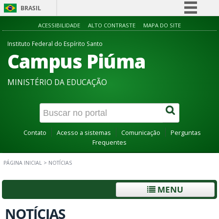
BRASIL
Simplifique!
ACESSIBILIDADE
ALTO CONTRASTE
MAPA DO SITE
Comunica BR
Instituto Federal do Espírito Santo
Campus Piúma
Participe
Acesso à informação
MINISTÉRIO DA EDUCAÇÃO
Legislação
Canais
Contato
Acesso a sistemas
Comunicação
Perguntas
Frequentes
PÁGINA INICIAL
>
NOTÍCIAS
MENU
NOTÍCIAS