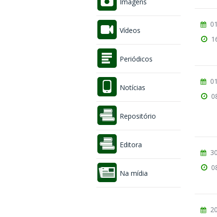
Imagens
01
Vídeos
1
Periódicos
01
Notícias
0
Repositório
Editora
30
0
Na mídia
20