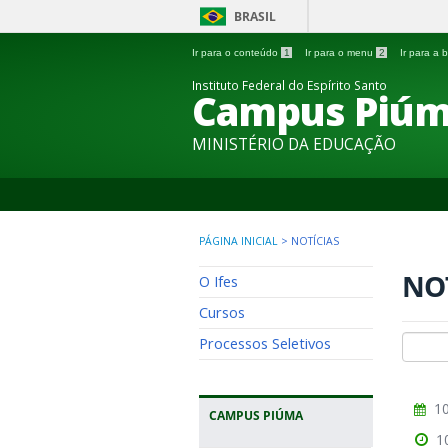
BRASIL
Ir para o conteúdo
1
Ir para o menu
2
Ir para a
Instituto Federal do Espírito Santo
Campus Piú
MINISTÉRIO DA EDUCAÇÃO
PÁGINA INICIAL
>
NOTÍCIAS
NO
O Ifes
Cursos
Processos Seletivos
10
CAMPUS PIÚMA
1