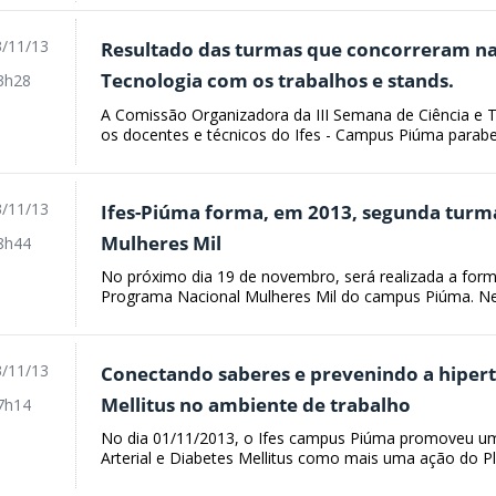
/11/13
Resultado das turmas que concorreram na 
Tecnologia com os trabalhos e stands.
3h28
A Comissão Organizadora da III Semana de Ciência e T
os docentes e técnicos do Ifes - Campus Piúma parabe
/11/13
Ifes-Piúma forma, em 2013, segunda turm
Mulheres Mil
8h44
No próximo dia 19 de novembro, será realizada a for
Programa Nacional Mulheres Mil do campus Piúma. Nes
/11/13
Conectando saberes e prevenindo a hiperte
Mellitus no ambiente de trabalho
7h14
No dia 01/11/2013, o Ifes campus Piúma promoveu um
Arterial e Diabetes Mellitus como mais uma ação do Pla