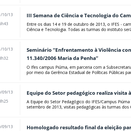
/10/13
III Semana de Ciência e Tecnologia do Ca
6h43
Entre os dias 14 e 19 de outubro de 2013, o IFES - ca
Ciência e Tecnologia. Todas as turmas do instituto serã
/10/13
Seminário “Enfrentamento à Violência cont
11.340/2006 Maria da Penha’’
8h32
O Ifes campus Piúma, em parceria com a Subsecretari
por meio da Gerência Estadual de Políticas Públicas par
/09/13
Equipe do Setor pedagógico realiza visita 
8h25
A Equipe do Setor Pedagógico do IFES/Campus Piúma r
setembro de 2013, visitas pedagógicas às turmas dos C
/09/13
Homologado resultado final da eleição pa