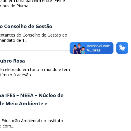
lizado em uma parceira entre IFES e
mpus de Piúma...
do Conselho de Gestão
sentantes do Conselho de Gestão do
andato de 1...
tubro Rosa
é celebrado em todo o mundo e tem
tímulo à adesão...
a IFES – NEEA – Núcleo de
 de Meio Ambiente e
 Educação Ambiental do Instituto
 com...