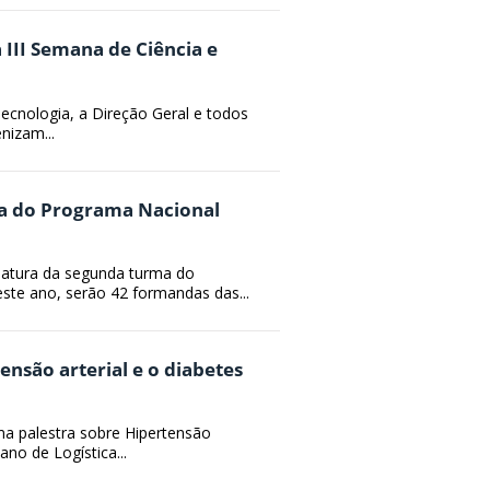
III Semana de Ciência e
ecnologia, a Direção Geral e todos
nizam...
a do Programa Nacional
matura da segunda turma do
te ano, serão 42 formandas das...
nsão arterial e o diabetes
a palestra sobre Hipertensão
no de Logística...