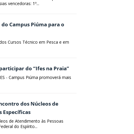
as vencedoras: 1º...
io do Campus Piúma para o
s dos Cursos Técnico em Pesca e em
articipar do “Ifes na Praia”
 IFES - Campus Piúma promoverá mais
ncontro dos Núcleos de
 Específicas
cleos de Atendimento às Pessoas
eral do Espírito...