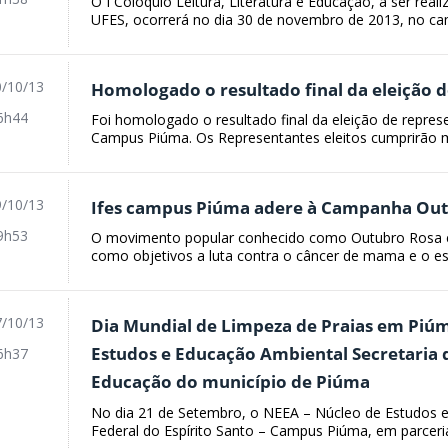
O I Colóquio Leitura, Literatura e Educação, a ser rea
UFES, ocorrerá no dia 30 de novembro de 2013, no ca
/10/13
Homologado o resultado final da eleição 
6h44
Foi homologado o resultado final da eleição de repre
Campus Piúma. Os Representantes eleitos cumprirão m
/10/13
Ifes campus Piúma adere à Campanha Ou
9h53
O movimento popular conhecido como Outubro Rosa 
como objetivos a luta contra o câncer de mama e o es
/10/13
Dia Mundial de Limpeza de Praias em Piúm
Estudos e Educação Ambiental Secretaria
6h37
Educação do município de Piúma
No dia 21 de Setembro, o NEEA – Núcleo de Estudos e
Federal do Espírito Santo – Campus Piúma, em parceria