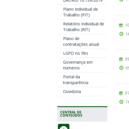
Decreto 10.139/2019
Plano Individual de
Trabalho (PIT)
Relatório Individual de
10
Trabalho (RIT)
1
Plano de
contratações anual
LGPD no Ifes
09
Governança em
números
0
Portal da
transparência
Ouvidoria
07
1
CENTRAL DE
CONTEÚDOS