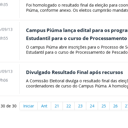
9h35
Foi homologado o resultado final da eleição para co
Piúma, conforme anexo. Os eleitos cumprirão mandato 
/09/13
Campus Piúma lança edital para os progra
Estudantil para o curso de Processamento
0h55
O campus Piúma abre inscrições para o Processo de S
Estudantil para o curso de Processamento de Pescado.
/09/13
Divulgado Resultado Final após recursos
7h06
A Comissão Eleitoral divulga o resultado final das ele
coordenadores de curso do Campus Piúma. A homolog
 30 de 30
Iniciar
Ant
21
22
23
24
25
26
2