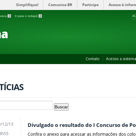
Simplifique!
Comunica BR
Participe
Acesso à infor
AC
 busca
3
Ir para o rodapé
4
ma
Contato
Acesso a sistem
TÍCIAS
/12/13
Divulgado o resultado do I Concurso de P
0h55
Confira o anexo para acessar as informações dos col