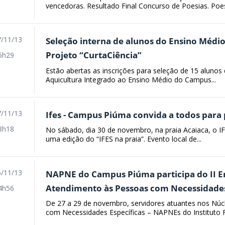
vencedoras. Resultado Final Concurso de Poesias. Poesi
/11/13
Seleção interna de alunos do Ensino Méd
Projeto “CurtaCiência”
5h29
Estão abertas as inscrições para seleção de 15 aluno
Aquicultura Integrado ao Ensino Médio do Campus...
/11/13
Ifes - Campus Piúma convida a todos para p
8h18
No sábado, dia 30 de novembro, na praia Acaiaca, o
uma edição do “IFES na praia”. Evento local de...
/11/13
NAPNE do Campus Piúma participa do II E
Atendimento às Pessoas com Necessidades
4h56
De 27 a 29 de novembro, servidores atuantes nos Nú
com Necessidades Específicas – NAPNEs do Instituto Fed