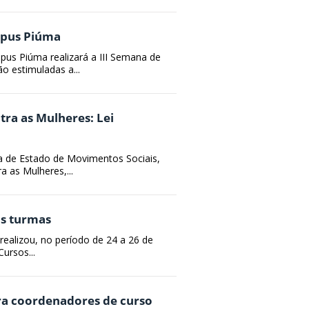
mpus Piúma
mpus Piúma realizará a III Semana de
o estimuladas a...
ra as Mulheres: Lei
a de Estado de Movimentos Sociais,
a as Mulheres,...
às turmas
ealizou, no período de 24 a 26 de
ursos...
ra coordenadores de curso