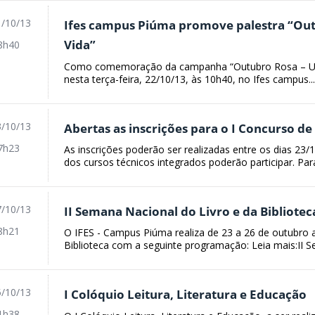
/10/13
Ifes campus Piúma promove palestra “Out
Vida”
8h40
Como comemoração da campanha “Outubro Rosa – Um to
nesta terça-feira, 22/10/13, às 10h40, no Ifes campus..
/10/13
Abertas as inscrições para o I Concurso d
7h23
As inscrições poderão ser realizadas entre os dias 23
dos cursos técnicos integrados poderão participar. Para
/10/13
II Semana Nacional do Livro e da Bibliotec
8h21
O IFES - Campus Piúma realiza de 23 a 26 de outubro a
Biblioteca com a seguinte programação: Leia mais:II S
/10/13
I Colóquio Leitura, Literatura e Educação
1h38