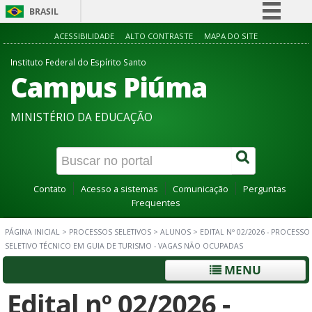
BRASIL
Simplifique!
ACESSIBILIDADE
ALTO CONTRASTE
MAPA DO SITE
Comunica BR
Instituto Federal do Espírito Santo
Campus Piúma
Participe
Acesso à informação
MINISTÉRIO DA EDUCAÇÃO
Legislação
Canais
Contato
Acesso a sistemas
Comunicação
Perguntas
Frequentes
PÁGINA INICIAL
>
PROCESSOS SELETIVOS
>
ALUNOS
>
EDITAL Nº 02/2026 - PROCESSO
SELETIVO TÉCNICO EM GUIA DE TURISMO - VAGAS NÃO OCUPADAS
MENU
Edital nº 02/2026 -