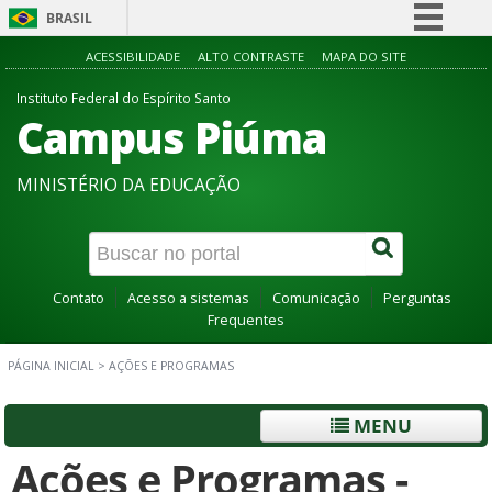
BRASIL
Simplifique!
ACESSIBILIDADE
ALTO CONTRASTE
MAPA DO SITE
Comunica BR
Instituto Federal do Espírito Santo
Campus Piúma
Participe
Acesso à informação
MINISTÉRIO DA EDUCAÇÃO
Legislação
Canais
Contato
Acesso a sistemas
Comunicação
Perguntas
Frequentes
PÁGINA INICIAL
>
AÇÕES E PROGRAMAS
MENU
Ações e Programas -