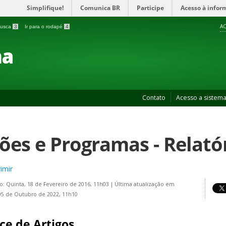
Simplifique!
Comunica BR
Participe
Acesso à infor
AC
 busca
3
Ir para o rodapé
4
ma
Contato
Acesso a sistem
ões e Programas - Relató
imir
o: Quinta, 18 de Fevereiro de 2016, 11h03
|
Última atualização em
05 de Outubro de 2022, 11h10
ce de Artigos