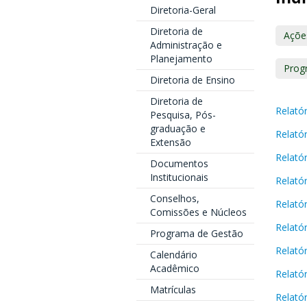
Diretoria-Geral
Diretoria de
Açõe
Administração e
Planejamento
Prog
Diretoria de Ensino
Diretoria de
Relató
Pesquisa, Pós-
graduação e
Relató
Extensão
Relató
Documentos
Institucionais
Relató
Conselhos,
Relató
Comissões e Núcleos
Relató
Programa de Gestão
Relató
Calendário
Acadêmico
Relató
Matrículas
Relató