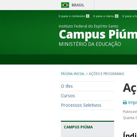
BRASIL
Ir para o conteúdo
1
Ir para o menu
2
Ir para a
Instituto Federal do Espírito Santo
Campus Piú
MINISTÉRIO DA EDUCAÇÃO
PÁGINA INICIAL
>
AÇÕES E PROGRAMAS
Aç
O Ifes
Cursos
Impr
Processos Seletivos
Publicad
Quarta, 
CAMPUS PIÚMA
Índi