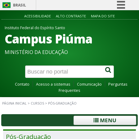
BRASIL
Simplifique!
ACESSIBILIDADE
ALTO CONTRASTE
MAPA DO SITE
Comunica BR
Instituto Federal do Espírito Santo
Campus Piúma
Participe
Acesso à informação
MINISTÉRIO DA EDUCAÇÃO
Legislação
Canais
Contato
Acesso a sistemas
Comunicação
Perguntas
Frequentes
PÁGINA INICIAL
>
CURSOS
>
PÓS-GRADUAÇÃO
MENU
Pós-Graduação