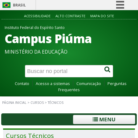
BRASIL
Simplifique!
ACESSIBILIDADE
ALTO CONTRASTE
MAPA DO SITE
Comunica BR
Instituto Federal do Espírito Santo
Campus Piúma
Participe
Acesso à informação
MINISTÉRIO DA EDUCAÇÃO
Legislação
Canais
Contato
Acesso a sistemas
Comunicação
Perguntas
Frequentes
PÁGINA INICIAL
>
CURSOS
>
TÉCNICOS
MENU
Cursos Técnicos