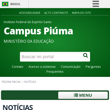
BRASIL
Simplifique!
ACESSIBILIDADE
ALTO CONTRASTE
MAPA DO SITE
Comunica BR
Instituto Federal do Espírito Santo
Campus Piúma
Participe
Acesso à informação
MINISTÉRIO DA EDUCAÇÃO
Legislação
Canais
Contato
Acesso a sistemas
Comunicação
Perguntas
Frequentes
PÁGINA INICIAL
>
NOTÍCIAS
MENU
NOTÍCIAS