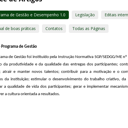
rama de Gestão e Desempenho 1.0
Legislação
Editais inter
al de boas práticas
Contatos
Todas as Páginas
o Programa de Gestão
ama de Gestão foi instituído pela Instrução Normativa SGP/SEDGG/ME n
o da produtividade e da qualidade das entregas dos participantes; con
; atrair e manter novos talentos;
contribuir para a motivação e o co
os da instituição; estimular o desenvolvimento do trabalho criativo, da 
r a qualidade de vida dos participantes; gerar e implementar mecanismo
r a cultura orientada a resultados.