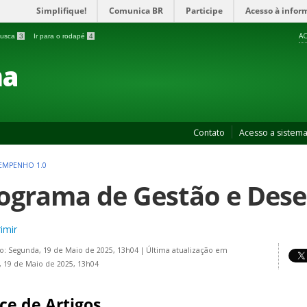
Simplifique!
Comunica BR
Participe
Acesso à infor
AC
 busca
3
Ir para o rodapé
4
ma
Contato
Acesso a sistem
EMPENHO 1.0
ograma de Gestão e Des
imir
o: Segunda, 19 de Maio de 2025, 13h04
|
Última atualização em
 19 de Maio de 2025, 13h04
ce de Artigos