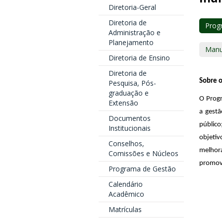
Diretoria-Geral
Diretoria de
Prog
Administração e
Planejamento
Manu
Diretoria de Ensino
Diretoria de
Sobre 
Pesquisa, Pós-
graduação e
O Progr
Extensão
a gestã
Documentos
público
Institucionais
objetiv
Conselhos,
melhora
Comissões e Núcleos
promove
Programa de Gestão
Calendário
Acadêmico
Matrículas