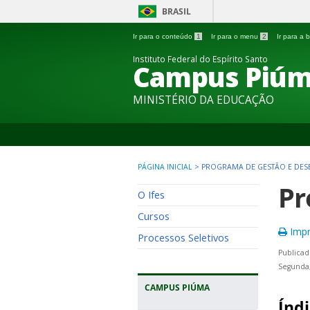
BRASIL
Ir para o conteúdo
1
Ir para o menu
2
Ir para a
Instituto Federal do Espírito Santo
Campus Piú
MINISTÉRIO DA EDUCAÇÃO
PÁGINA INICIAL
>
PROGRAMA DE GESTÃO E DES
Pr
O Ifes
Cursos
Impr
Processos Seletivos
Publicad
Segunda,
CAMPUS PIÚMA
Índi