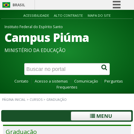
BRASIL
Simplifique!
ACESSIBILIDADE
ALTO CONTRASTE
MAPA DO SITE
Comunica BR
Instituto Federal do Espírito Santo
Campus Piúma
Participe
Acesso à informação
MINISTÉRIO DA EDUCAÇÃO
Legislação
Canais
Contato
Acesso a sistemas
Comunicação
Perguntas
Frequentes
PÁGINA INICIAL
>
CURSOS
>
GRADUAÇÃO
MENU
Graduação