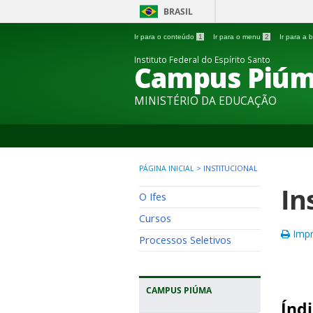
BRASIL
Ir para o conteúdo
1
Ir para o menu
2
Ir para a
Instituto Federal do Espírito Santo
Campus Piú
MINISTÉRIO DA EDUCAÇÃO
PÁGINA INICIAL
>
INSTITUCIONAL
In
O Ifes
Cursos
Impr
Processos Seletivos
CAMPUS PIÚMA
Índi