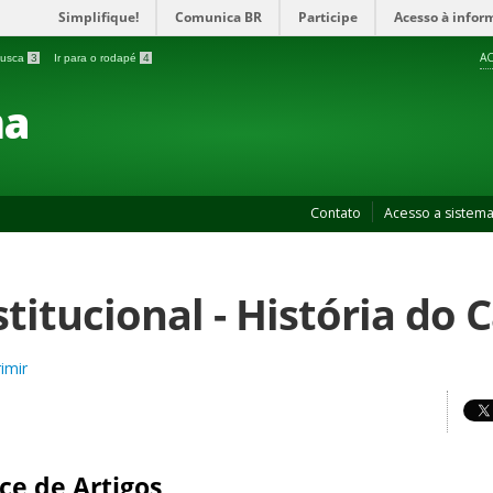
Simplifique!
Comunica BR
Participe
Acesso à infor
AC
 busca
3
Ir para o rodapé
4
ma
Contato
Acesso a sistem
stitucional - História do
imir
ce de Artigos