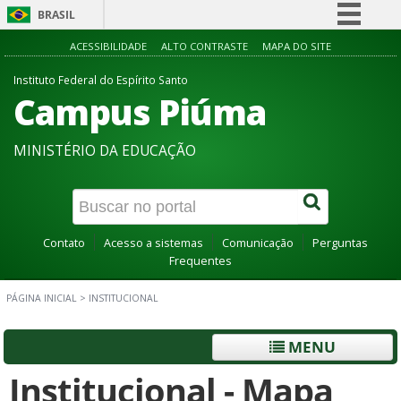
BRASIL
Simplifique!
ACESSIBILIDADE
ALTO CONTRASTE
MAPA DO SITE
Comunica BR
Instituto Federal do Espírito Santo
Campus Piúma
Participe
Acesso à informação
MINISTÉRIO DA EDUCAÇÃO
Legislação
Canais
Contato
Acesso a sistemas
Comunicação
Perguntas
Frequentes
PÁGINA INICIAL
>
INSTITUCIONAL
MENU
Institucional - Mapa