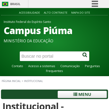
BRASIL
Simplifique!
ACESSIBILIDADE
ALTO CONTRASTE
MAPA DO SITE
Comunica BR
Instituto Federal do Espírito Santo
Campus Piúma
Participe
Acesso à informação
MINISTÉRIO DA EDUCAÇÃO
Legislação
Canais
Contato
Acesso a sistemas
Comunicação
Perguntas
Frequentes
PÁGINA INICIAL
>
INSTITUCIONAL
MENU
Institucional -