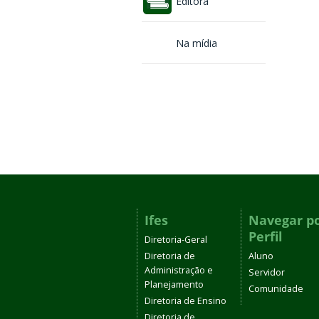
Editora
Na mídia
Ifes
Navegar p
Perfil
Diretoria-Geral
Diretoria de
Aluno
Administração e
Servidor
Planejamento
Comunidade
Diretoria de Ensino
Diretoria de