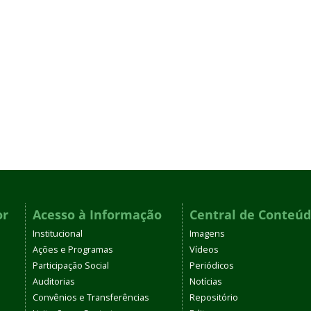
or
Acesso à Informação
Central de Conteú
Institucional
Imagens
Ações e Programas
Vídeos
Participação Social
Periódicos
Auditorias
Notícias
Convênios e Transferências
Repositório