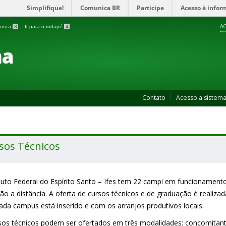
Simplifique!
Comunica BR
Participe
Acesso à infor
AC
 busca
3
Ir para o rodapé
4
ma
Contato
Acesso a sistem
sos Técnicos
ituto Federal do Espírito Santo – Ifes tem 22 campi em funcionamento
ão a distância. A oferta de cursos técnicos e de graduação é realiz
ada campus está inserido e com os arranjos produtivos locais.
sos técnicos podem ser ofertados em três modalidades: concomitant